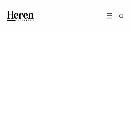
☰
PERSOONLIJKE GROEI
Hoe blijf je gemotiveerd:
tips voor zelfmotivatie
2 November 2023
·
3 min leestijd