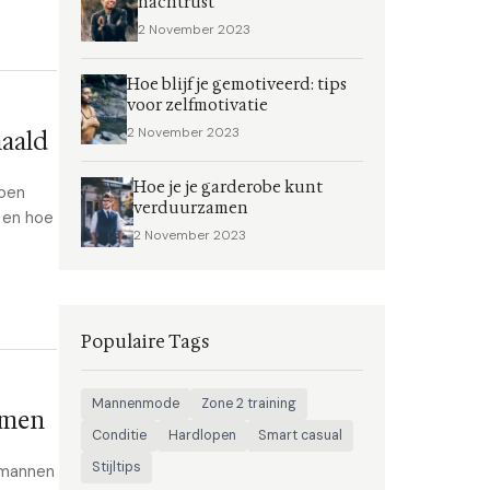
nachtrust
2 November 2023
Hoe blijf je gemotiveerd: tips
voor zelfmotivatie
2 November 2023
haald
Hoe je je garderobe kunt
hoen
verduurzamen
 en hoe
2 November 2023
Populaire Tags
Mannenmode
Zone 2 training
omen
Conditie
Hardlopen
Smart casual
Stijltips
r mannen