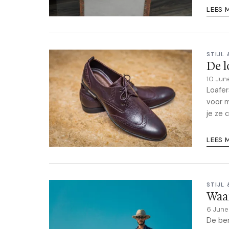
LEES 
STIJL
De l
10 Jun
Loafer
voor m
je ze 
LEES 
STIJL
Waar
6 Jun
De ber