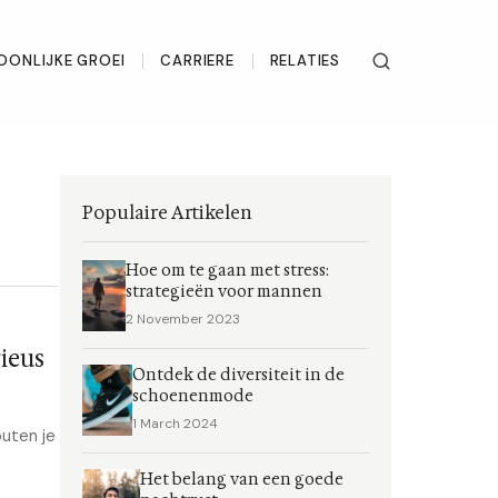
OONLIJKE GROEI
CARRIERE
RELATIES
Populaire Artikelen
Hoe om te gaan met stress:
strategieën voor mannen
2 November 2023
rieus
Ontdek de diversiteit in de
schoenenmode
1 March 2024
outen je
Het belang van een goede