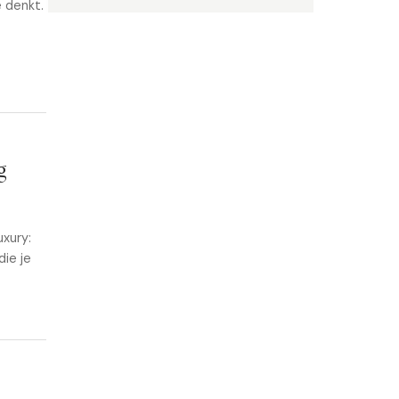
e denkt.
g
uxury:
die je