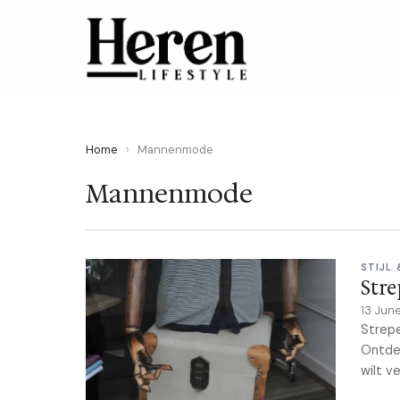
Home
›
Mannenmode
Mannenmode
STIJL
Stre
13 Jun
Strep
Ontdek
wilt v