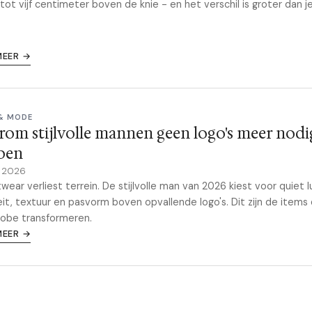
e tot vijf centimeter boven de knie - en het verschil is groter dan j
MEER →
 & MODE
om stijlvolle mannen geen logo's meer nodi
ben
e 2026
wear verliest terrein. De stijlvolle man van 2026 kiest voor quiet l
eit, textuur en pasvorm boven opvallende logo's. Dit zijn de items 
obe transformeren.
MEER →