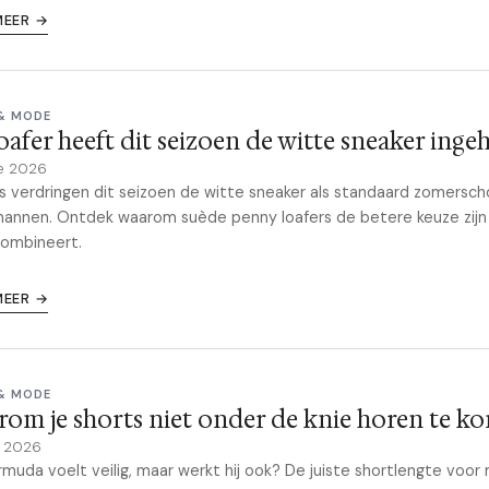
MEER →
 & MODE
oafer heeft dit seizoen de witte sneaker inge
e 2026
s verdringen dit seizoen de witte sneaker als standaard zomersc
annen. Ontdek waarom suède penny loafers de betere keuze zijn
combineert.
MEER →
 & MODE
om je shorts niet onder de knie horen te k
e 2026
muda voelt veilig, maar werkt hij ook? De juiste shortlengte voo