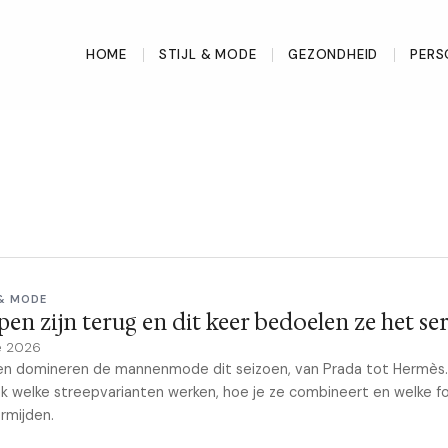
HOME
STIJL & MODE
GEZONDHEID
PERS
 & MODE
pen zijn terug en dit keer bedoelen ze het se
e 2026
en domineren de mannenmode dit seizoen, van Prada tot Hermès.
 welke streepvarianten werken, hoe je ze combineert en welke f
ermijden.