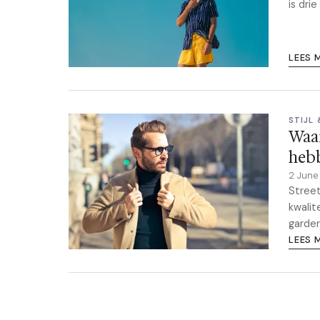
is dri
LEES 
STIJL
Waar
heb
2 Jun
Street
kwalit
garder
LEES 