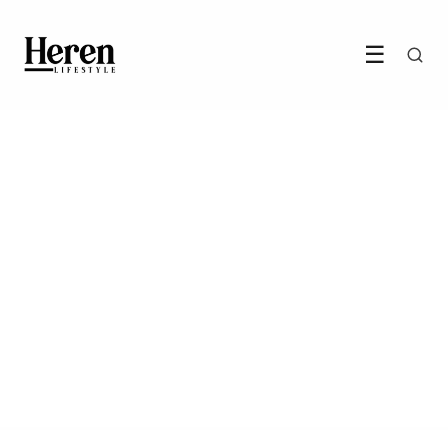
☰
STIJL & MODE
Strepen zijn terug en dit
keer bedoelen ze het serieus
13 June 2026
·
6 min leestijd