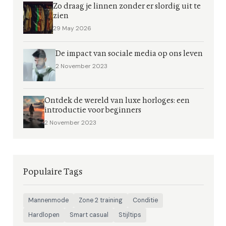
Zo draag je linnen zonder er slordig uit te
zien
29 May 2026
De impact van sociale media op ons leven
2 November 2023
Ontdek de wereld van luxe horloges: een
introductie voor beginners
2 November 2023
Populaire Tags
Mannenmode
Zone 2 training
Conditie
Hardlopen
Smart casual
Stijltips