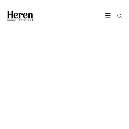
☰
RELATIES & GEZIN
Hoe je een geweldige eerste
indruk maakt tijdens live
sexchats
LEES ARTIKEL →