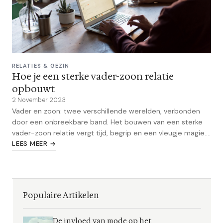
RELATIES & GEZIN
Hoe je een sterke vader-zoon relatie
opbouwt
2 November 2023
Vader en zoon: twee verschillende werelden, verbonden
door een onbreekbare band. Het bouwen van een sterke
vader-zoon relatie vergt tijd, begrip en een vleugje magie.
Ontdek de geheimen achter het creëren van een band die
LEES MEER →
generaties zal overleven.
Populaire Artikelen
De invloed van mode op het