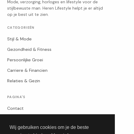
Mode, verzorging, horloges en lifestyle voor de
stijlbewuste man. Heren Lifestyle helpt je er altijd
op je best uit te zien.
CATEGORIEËN
Stijl & Mode
Gezondheid & Fitness
Persoonlijke Groei
Carriere & Financien
Relaties & Gezin
PAGINA'S
Contact
Privacybeleid
Wij gebruiken cookies om je de beste
Algemene Voorwaarden