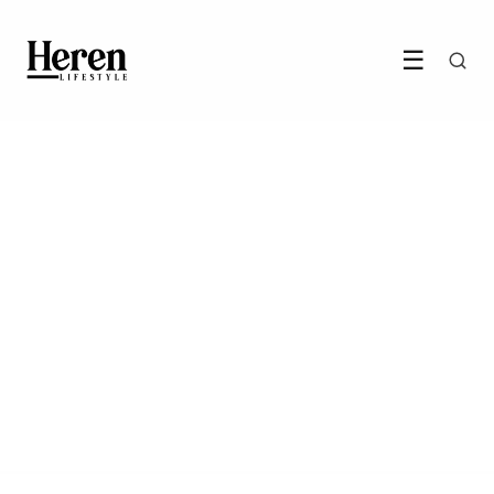
☰
STIJL & MODE
Een tijdloze garderobe
opbouwen: essentiële
kledingstukken die elke
man zou moeten hebben
2 November 2023
·
3 min leestijd